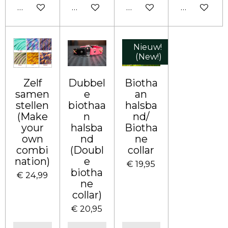
In winkelwagen
Bekijk details
Bekijk details
Bekijk deta
Nieuw!
(New!)
Zelf
Dubbel
Biotha
samen
e
an
stellen
biothaa
halsba
(Make
n
nd/
your
halsba
Biotha
own
nd
ne
combi
(Doubl
collar
nation)
e
€ 19,95
biotha
€ 24,99
ne
collar)
€ 20,95