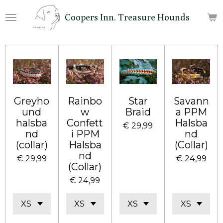
Ga
Coopers Inn. Treasure Hounds
direct
naar
de
hoofdinhoud
Greyho
Rainbo
Star
Savann
und
w
Braid
a PPM
halsba
Confett
Halsba
€ 29,99
nd
i PPM
nd
(collar)
Halsba
(Collar)
nd
€ 29,99
€ 24,99
(Collar)
€ 24,99