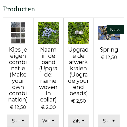
Producten
New
Kies je
Naam
Upgrad
Spring
eigen
in de
e de
€ 12,50
combi
band
afwerk
natie
(Upgra
kralen
(Make
de:
(Upgra
your
name
de your
own
woven
end
combi
in
beads)
nation)
collar)
€ 2,50
€ 12,50
€ 2,00