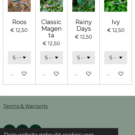
Roos
Classic
Rainy
Ivy
Magen
Days
€ 12,50
€ 12,50
ta
€ 12,50
€ 12,50
Bekijk details
Bekijk details
Bekijk details
In winkel
Terms & Warranty
F
I
W
Deze website gebruikt cookies voor