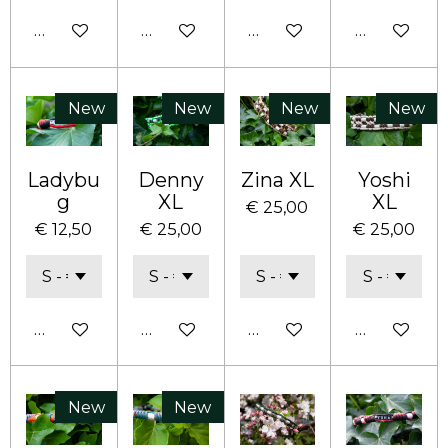
Bekijk details
Bekijk details
In winkelwagen
Bekijk deta
New
New
New
New
Ladybu
Denny
Zina XL
Yoshi
g
XL
XL
€ 25,00
€ 12,50
€ 25,00
€ 25,00
Bekijk details
In winkelwagen
In winkelwagen
Bekijk deta
New
New