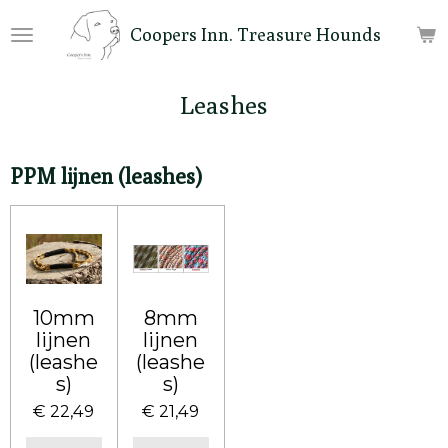
Ga
Coopers Inn. Treasure Hounds
direct
naar
de
Leashes
hoofdinhoud
PPM lijnen (leashes)
10mm
8mm
lijnen
lijnen
(leashe
(leashe
s)
s)
€ 22,49
€ 21,49