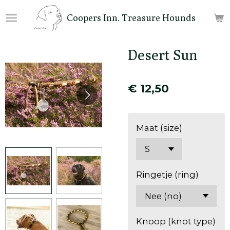
Ga
Coopers Inn. Treasure Hounds
direct
naar
de
Desert Sun
hoofdinhoud
€ 12,50
Maat (size)
Ringetje (ring)
Knoop (knot type)