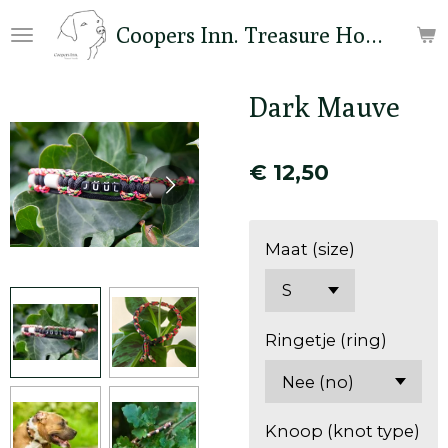
Ga
Coopers Inn. Treasure Hounds
direct
naar
de
Dark Mauve
hoofdinhoud
€ 12,50
Maat (size)
Ringetje (ring)
Knoop (knot type)