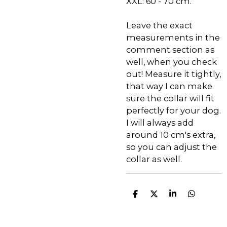
XXL: 60 - 70 cm.
Leave the exact
measurements in the
comment section as
well, when you check
out! Measure it tightly,
that way I can make
sure the collar will fit
perfectly for your dog.
I will always add
around 10 cm's extra,
so you can adjust the
collar as well.
D
D
S
D
e
e
h
e
l
e
a
l
e
l
r
e