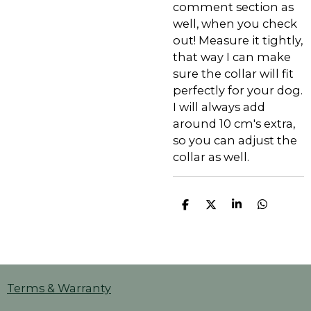
comment section as
well, when you check
out! Measure it tightly,
that way I can make
sure the collar will fit
perfectly for your dog.
I will always add
around 10 cm's extra,
so you can adjust the
collar as well.
D
D
S
D
e
e
h
e
l
e
a
l
e
l
r
e
n
e
n
Terms & Warranty