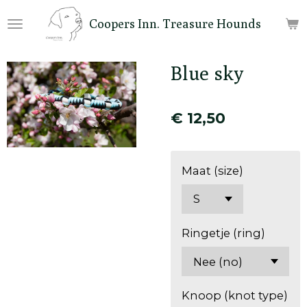
Ga
Coopers Inn. Treasure Hounds
direct
naar
de
Blue sky
hoofdinhoud
€ 12,50
Maat (size)
Ringetje (ring)
Knoop (knot type)