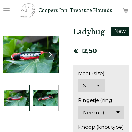
Ga
Coopers Inn. Treasure Hounds
direct
naar
de
Ladybug
New
hoofdinhoud
€ 12,50
Maat (size)
Ringetje (ring)
Knoop (knot type)